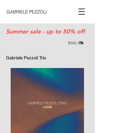
GABRIELE PEZZOLI
Summer sale - up to 50% off
ENG
|
ITA
Gabriele Pezzoli Trio